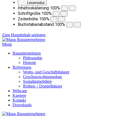
Lesemodus
Inhaltsskalierung
100
%
Schriftgröße
100
%
Zeilenhöhe
100
%
Buchstabenabstand
100
%
Zum Hauptinhalt springen
Menü
Bauunternehmen
Philosophie
Historie
Referenzen
Wohn- und Geschäftshäuser
Geschosswohnungsbau
Sozialimmobilien
Reihen- / Doppelhäuser
Webcam
Karriere
Kontakt
Downloads