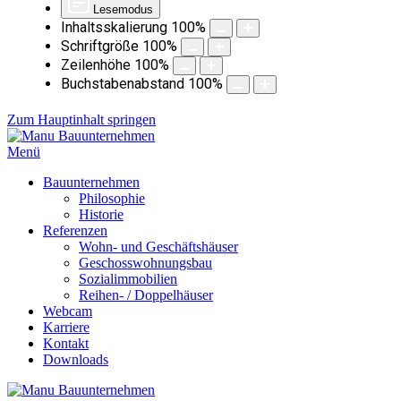
Lesemodus
Inhaltsskalierung
100
%
Schriftgröße
100
%
Zeilenhöhe
100
%
Buchstabenabstand
100
%
Zum Hauptinhalt springen
Menü
Bauunternehmen
Philosophie
Historie
Referenzen
Wohn- und Geschäftshäuser
Geschosswohnungsbau
Sozialimmobilien
Reihen- / Doppelhäuser
Webcam
Karriere
Kontakt
Downloads