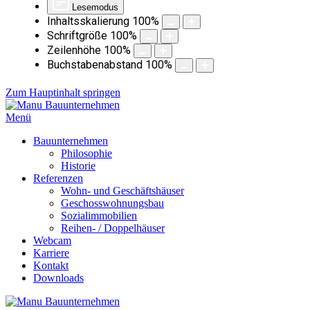
Lesemodus
Inhaltsskalierung
100
%
Schriftgröße
100
%
Zeilenhöhe
100
%
Buchstabenabstand
100
%
Zum Hauptinhalt springen
Menü
Bauunternehmen
Philosophie
Historie
Referenzen
Wohn- und Geschäftshäuser
Geschosswohnungsbau
Sozialimmobilien
Reihen- / Doppelhäuser
Webcam
Karriere
Kontakt
Downloads